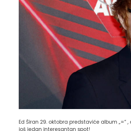
Ed Širan 29. oktobra predstaviće album „=“ ,
još jedan interesantan spot!