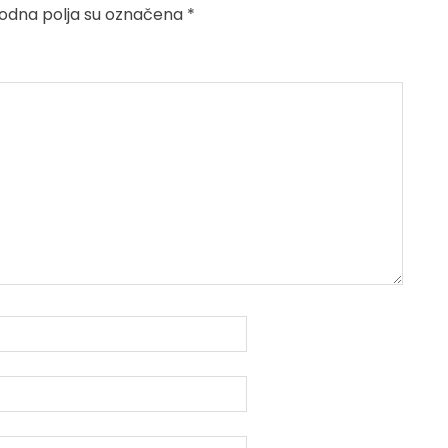
dna polja su označena
*