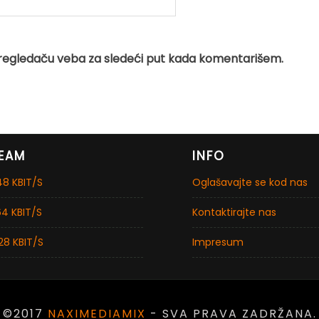
regledaču veba za sledeći put kada komentarišem.
EAM
INFO
8 KBIT/S
Oglašavajte se kod nas
4 KBIT/S
Kontaktirajte nas
28 KBIT/S
Impresum
©2017
NAXIMEDIAMIX
- SVA PRAVA ZADRŽANA.