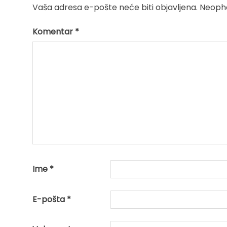
Vaša adresa e-pošte neće biti objavljena.
Neopho
Komentar
*
Ime
*
E-pošta
*