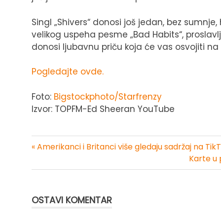
Singl „Shivers“ donosi još jedan, bez sumnje, 
velikog uspeha pesme „Bad Habits“, proslavlj
donosi ljubavnu priču koja će vas osvojiti na
Pogledajte ovde.
Foto:
Bigstockphoto/Starfrenzy
Izvor: TOPFM-Ed Sheeran YouTube
« Amerikanci i Britanci više gledaju sadržaj na T
Kretanje
Karte u 
članka
OSTAVI KOMENTAR