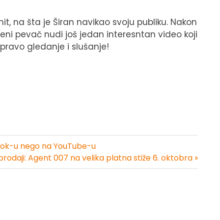
hit, na šta je Širan navikao svoju publiku. Nakon
eni pevač nudi još jedan interesntan video koji
 pravo gledanje i slušanje!
ikTok-u nego na YouTube-u
prodaji: Agent 007 na velika platna stiže 6. oktobra »