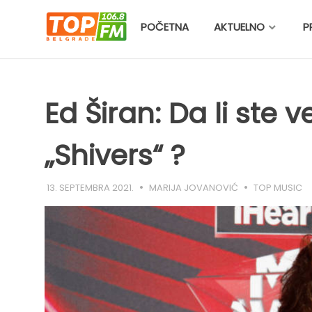
Skip
to
POČETNA
AKTUELNO
P
content
Ed Širan: Da li ste 
„Shivers“ ?
13. SEPTEMBRA 2021.
MARIJA JOVANOVIĆ
TOP MUSIC