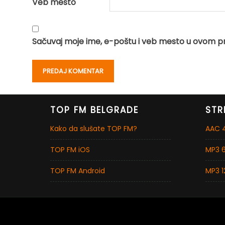
Veb mesto
Sačuvaj moje ime, e-poštu i veb mesto u ovom p
TOP FM BELGRADE
STR
Kako da slušate TOP FM?
AAC 4
TOP FM iOS
MP3 6
TOP FM Android
MP3 1