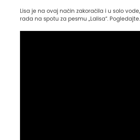
Lisa je na ovaj način zakoračila i u solo vod
rada na spotu za pesmu „Lalisa“. Pogledajte.