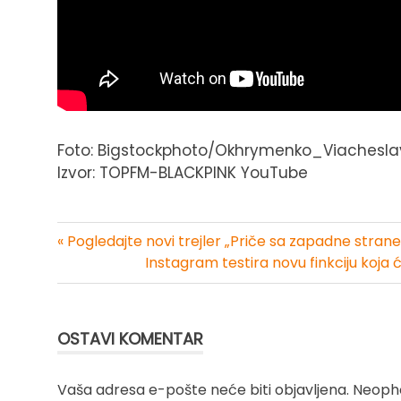
Foto: Bigstockphoto/Okhrymenko_Viachesla
Izvor: TOPFM-BLACKPINK YouTube
« Pogledajte novi trejler „Priče sa zapadne strane
Kretanje
Instagram testira novu finkciju koja 
članka
OSTAVI KOMENTAR
Vaša adresa e-pošte neće biti objavljena.
Neopho