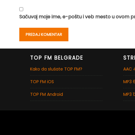
Sačuvaj moje ime, e-poštu i veb mesto u ovom p
TOP FM BELGRADE
STR
Kako da slušate TOP FM?
AAC 4
TOP FM iOS
MP3 6
TOP FM Android
MP3 1