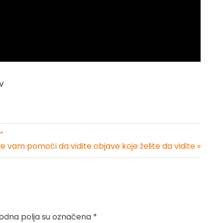
v
“
će vam pomoći da vidite objave koje želite da vidite »
dna polja su označena
*