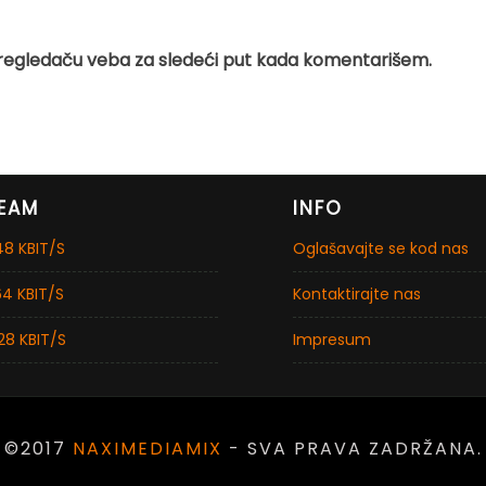
regledaču veba za sledeći put kada komentarišem.
EAM
INFO
8 KBIT/S
Oglašavajte se kod nas
4 KBIT/S
Kontaktirajte nas
28 KBIT/S
Impresum
©2017
NAXIMEDIAMIX
- SVA PRAVA ZADRŽANA.