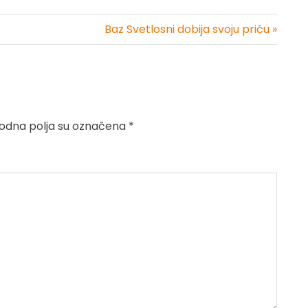
Baz Svetlosni dobija svoju priču »
dna polja su označena
*