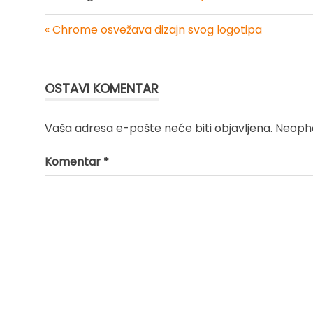
« Chrome osvežava dizajn svog logotipa
Kretanje
članka
OSTAVI KOMENTAR
Vaša adresa e-pošte neće biti objavljena.
Neopho
Komentar
*