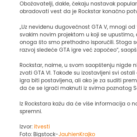
Obožavatelji, dakle, čekaju nastavak popularn
obradovati vest da je Rockstar konačno pot
„Uz neviđenu dugovečnost GTA V, mnogi od va
svakim novim projektom u koji se upustimo
onoga što smo prethodno isporučili. Stoga 
razvoj sledeće GTA igre već započeo“, saopšti
Rockstar, naime, u svom saopštenju nigde n
zvati GTA VI. Takođe su izostavljeni svi ostali
igra biti postavljena, ali ako je za suditi 
da će se igrači maknuti iz svima poznatog 
Iz Rockstara kažu da će više informacija o no
spremni.
Izvor:
itvesti
Foto: Bigstock-
JauhienKrajko