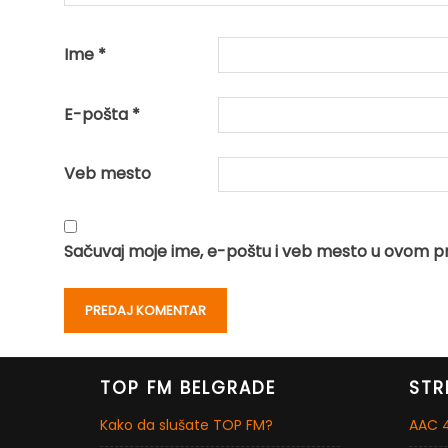
Ime
*
E-pošta
*
Veb mesto
Sačuvaj moje ime, e-poštu i veb mesto u ovom p
TOP FM BELGRADE
STR
Kako da slušate TOP FM?
AAC 4