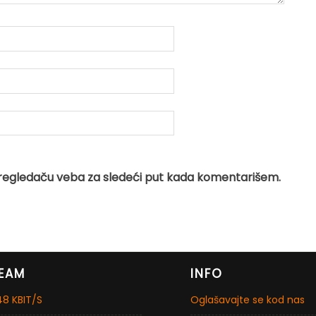
regledaču veba za sledeći put kada komentarišem.
EAM
INFO
8 KBIT/S
Oglašavajte se kod nas