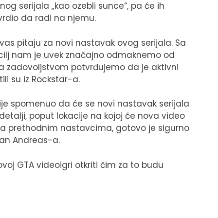
og serijala „kao ozebli sunce“, pa će ih
vrdio da radi na njemu.
s pitaju za novi nastavak ovog serijala. Sa
, cilj nam je uvek značajno odmaknemo od
sa zadovoljstvom potvrđujemo da je aktivni
li su iz Rockstar-a.
ije spomenuo da će se novi nastavak serijala
 detalji, poput lokacije na kojoj će nova video
prema prethodnim nastavcima, gotovo je sigurno
San Andreas-a.
voj GTA videoigri otkriti čim za to budu