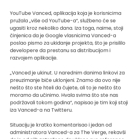
YouTube Vanced, aplikacija koja je korisnicima
pružala „više od YouTube-a“, službeno će se
ugasiti kroz nekoliko dana. Iza toga, naime, stoji
činjenica da je Google vlasnicima Vanced-a
poslao pismo za ukidanje projekta, što je prisililo
developere da prestanu sa distribucijom i
razvojem aplikacije.
„Vanced je ukinut. U narednim danima linkovi za
preuzimanje biće uklonjeni. Znamo da ovo nije
nešto što ste hteli da čujete, ali to je nešto što
moramo da učinimo. Hvala svima što ste nas
podržavali tokom godina“, napisao je tim koji stoji
iza Vanced-a na Twitteru.
Situaciju je kratko komentarisao i jedan od
administratora Vanced-a za The Verge, rekavši