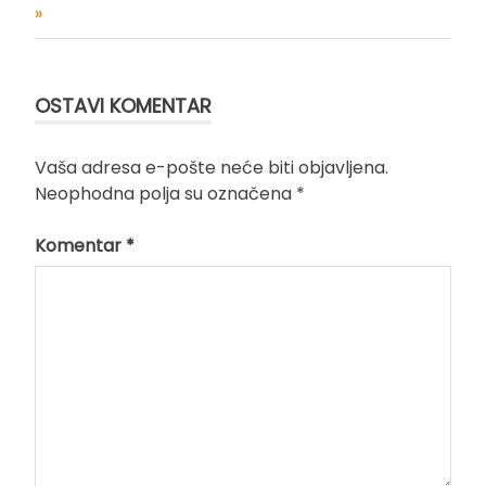
članka
»
OSTAVI KOMENTAR
Vaša adresa e-pošte neće biti objavljena.
Neophodna polja su označena
*
Komentar
*