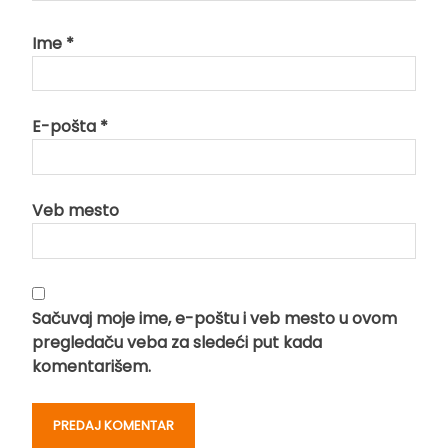
Ime
*
E-pošta
*
Veb mesto
Sačuvaj moje ime, e-poštu i veb mesto u ovom
pregledaču veba za sledeći put kada
komentarišem.