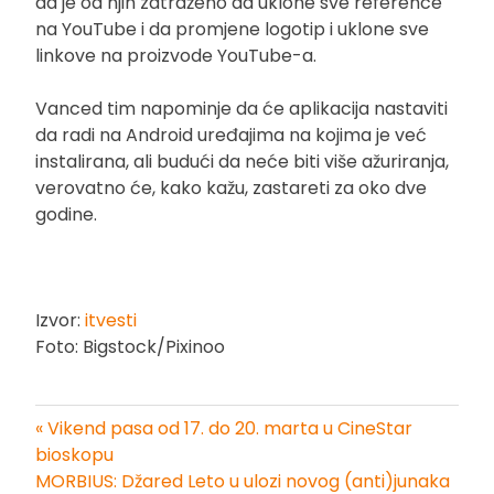
da je od njih zatraženo da uklone sve reference
na YouTube i da promjene logotip i uklone sve
linkove na proizvode YouTube-a.
Vanced tim napominje da će aplikacija nastaviti
da radi na Android uređajima na kojima je već
instalirana, ali budući da neće biti više ažuriranja,
verovatno će, kako kažu, zastareti za oko dve
godine.
Izvor:
itvesti
Foto: Bigstock/Pixinoo
« Vikend pasa od 17. do 20. marta u CineStar
Kretanje
bioskopu
MORBIUS: Džared Leto u ulozi novog (anti)junaka