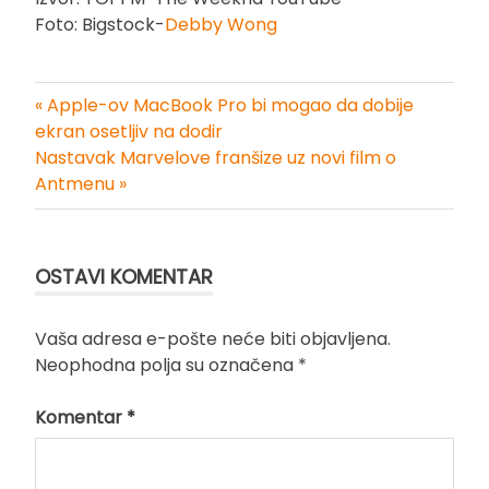
Foto: Bigstock-
Debby Wong
« Apple-ov MacBook Pro bi mogao da dobije
Kretanje
ekran osetljiv na dodir
Nastavak Marvelove franšize uz novi film o
članka
Antmenu »
OSTAVI KOMENTAR
Vaša adresa e-pošte neće biti objavljena.
Neophodna polja su označena
*
Komentar
*