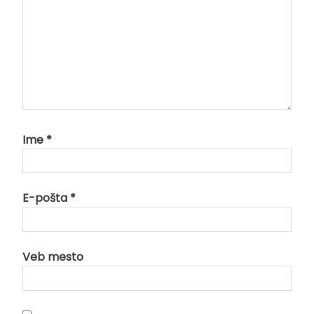
Ime
*
E-pošta
*
Veb mesto