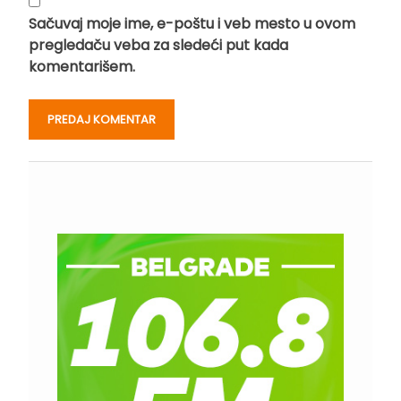
Sačuvaj moje ime, e-poštu i veb mesto u ovom
pregledaču veba za sledeći put kada
komentarišem.