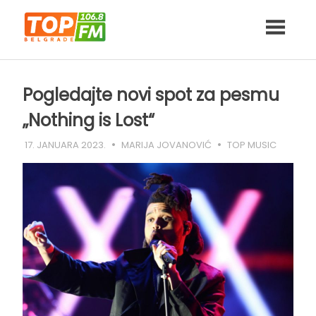
Skip
to
content
Pogledajte novi spot za pesmu
„Nothing is Lost“
17. JANUARA 2023.
MARIJA JOVANOVIĆ
TOP MUSIC