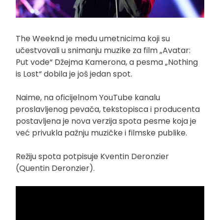
The Weeknd je među umetnicima koji su
učestvovali u snimanju muzike za film „Avatar:
Put vode“ Džejma Kamerona, a pesma „Nothing
is Lost“ dobila je još jedan spot.
Naime, na oficijelnom YouTube kanalu
proslavljenog pevača, tekstopisca i producenta
postavljena je nova verzija spota pesme koja je
već privukla pažnju muzičke i filmske publike.
Režiju spota potpisuje Kventin Deronzier
(Quentin Deronzier).