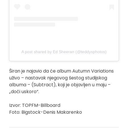
A post shared by Ed Sheeran (@teddysphotos)
Širan je najavio da će album Autumn Variations
uživo – nastavak njegovog šestog studijskog
albuma – (Subtract), koji je objavljen u maju –
„doći uskoro“.
Izvor: TOPFM-Billboard
Foto: Bigstock-Denis Makarenko