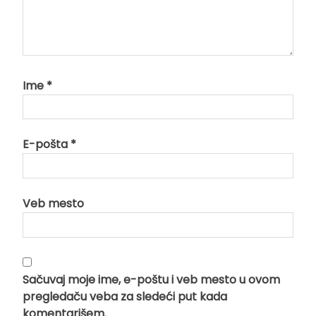
Ime
*
E-pošta
*
Veb mesto
Sačuvaj moje ime, e-poštu i veb mesto u ovom
pregledaču veba za sledeći put kada
komentarišem.