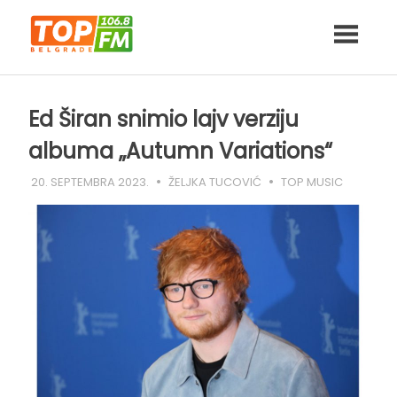
Skip
to
content
Ed Širan snimio lajv verziju
albuma „Autumn Variations“
20. SEPTEMBRA 2023.
ŽELJKA TUCOVIĆ
TOP MUSIC