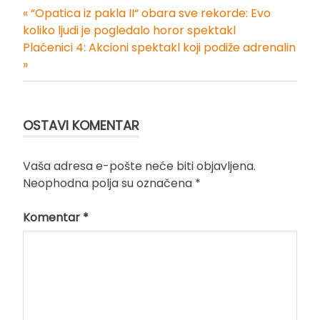
« “Opatica iz pakla II“ obara sve rekorde: Evo
Kretanje
koliko ljudi je pogledalo horor spektakl
Plaćenici 4: Akcioni spektakl koji podiže adrenalin
članka
»
OSTAVI KOMENTAR
Vaša adresa e-pošte neće biti objavljena.
Neophodna polja su označena
*
Komentar
*