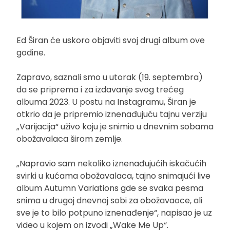
Ed Širan će uskoro objaviti svoj drugi album ove
godine.
Zapravo, saznali smo u utorak (19. septembra)
da se priprema i za izdavanje svog trećeg
albuma 2023. U postu na Instagramu, Širan je
otkrio da je pripremio iznenađujuću tajnu verziju
„Varijacija“ uživo koju je snimio u dnevnim sobama
obožavalaca širom zemlje.
„Napravio sam nekoliko iznenađujućih iskačućih
svirki u kućama obožavalaca, tajno snimajući live
album Autumn Variations gde se svaka pesma
snima u drugoj dnevnoj sobi za obožavaoce, ali
sve je to bilo potpuno iznenađenje“, napisao je uz
video u kojem on izvodi „Wake Me Up“.