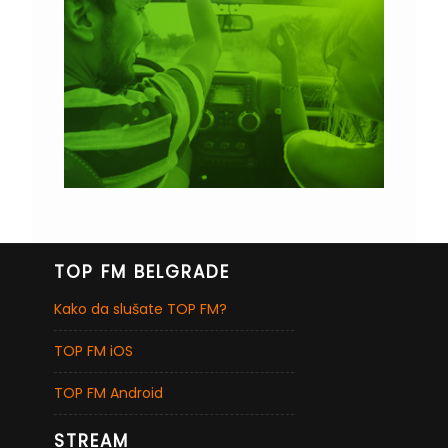
TOP FM BELGRADE
Kako da slušate TOP FM?
TOP FM iOS
TOP FM Android
STREAM