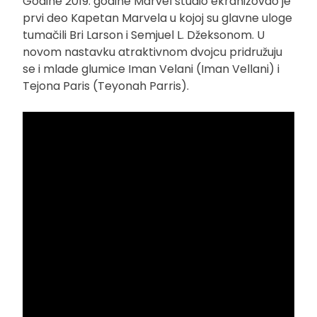
Godine 2019. godine Marvel studio ekranizovao je
prvi deo Kapetan Marvela u kojoj su glavne uloge
tumačili Bri Larson i Semjuel L. Džeksonom. U
novom nastavku atraktivnom dvojcu pridružuju
se i mlade glumice Iman Velani (Iman Vellani) i
Tejona Paris (Teyonah Parris).