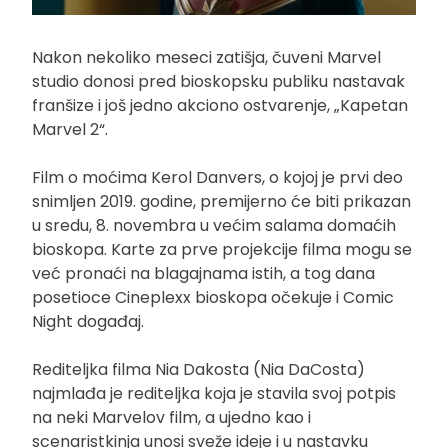
Nakon nekoliko meseci zatišja, čuveni Marvel
studio donosi pred bioskopsku publiku nastavak
franšize i još jedno akciono ostvarenje, „Kapetan
Marvel 2“.
Film o moćima Kerol Danvers, o kojoj je prvi deo
snimljen 2019. godine, premijerno će biti prikazan
u sredu, 8. novembra u većim salama domaćih
bioskopa. Karte za prve projekcije filma mogu se
već pronaći na blagajnama istih, a tog dana
posetioce Cineplexx bioskopa očekuje i Comic
Night događaj.
Rediteljka filma Nia Dakosta (Nia DaCosta)
najmlađa je rediteljka koja je stavila svoj potpis
na neki Marvelov film, a ujedno kao i
scenaristkinja unosi sveže ideje i u nastavku