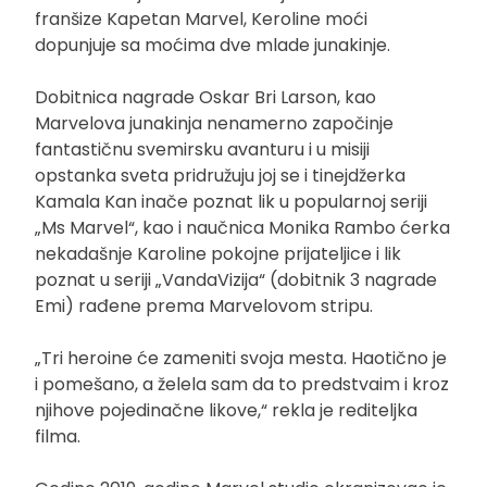
franšize Kapetan Marvel, Keroline moći
dopunjuje sa moćima dve mlade junakinje.
Dobitnica nagrade Oskar Bri Larson, kao
Marvelova junakinja nenamerno započinje
fantastičnu svemirsku avanturu i u misiji
opstanka sveta pridružuju joj se i tinejdžerka
Kamala Kan inače poznat lik u popularnoj seriji
„Ms Marvel“, kao i naučnica Monika Rambo ćerka
nekadašnje Karoline pokojne prijateljice i lik
poznat u seriji „VandaVizija“ (dobitnik 3 nagrade
Emi) rađene prema Marvelovom stripu.
„Tri heroine će zameniti svoja mesta. Haotično je
i pomešano, a želela sam da to predstvaim i kroz
njihove pojedinačne likove,“ rekla je rediteljka
filma.