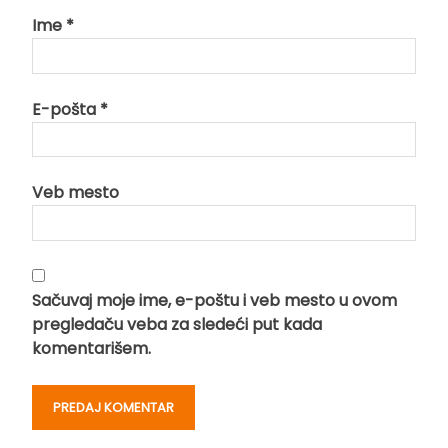
Ime
*
E-pošta
*
Veb mesto
Sačuvaj moje ime, e-poštu i veb mesto u ovom
pregledaču veba za sledeći put kada
komentarišem.