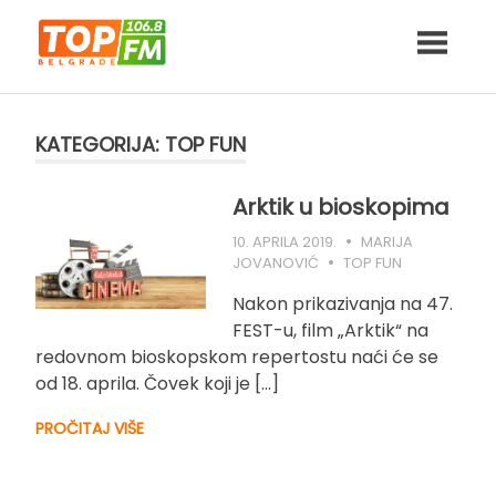
Skip
to
content
KATEGORIJA:
TOP FUN
Arktik u bioskopima
10. APRILA 2019.
MARIJA
JOVANOVIĆ
TOP FUN
Nakon prikazivanja na 47.
FEST-u, film „Arktik“ na
redovnom bioskopskom repertostu naći će se
od 18. aprila. Čovek koji je […]
PROČITAJ VIŠE