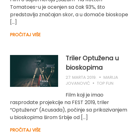
Tomatoes-u je ocenjen sa čak 93%, što
predstavlja značajan skor, a u domaće bioskope
[…]
PROČITAJ VIŠE
Triler Optužena u
bioskopima
27. MARTA 2019.
MARIJA
JOVANOVIĆ
TOP FUN
Film koji je imao
rasprodate projekcije na FEST 2019, triler
“Optužena” (Acusada), počinje sa prikazivanjem
u bioskopima širom Srbije od […]
PROČITAJ VIŠE