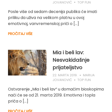
JOVANOVIĆ
TOP FUN
Posle više od sedam decenija publika će imati
priliku da uživa na velikom platnu u ovoj
emotivnoj, vanvremenskoj priči o […]
PROČITAJ VIŠE
Mia i beli lav:
Nesvakidašnje
prijateljstvo
22. MARTA 2019.
MARIJA
JOVANOVIĆ
TOP FUN
Ostvarenje „Mia i beli lav“ u domaćim bioskopima
naći će se od 21. marta 2019. Emotivna i topla
priča o […]
PROČITAJ VIŠE