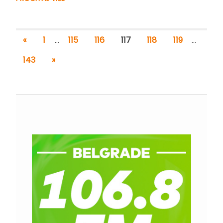
«
1
…
115
116
117
118
119
…
143
»