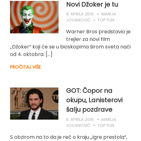
Novi Džoker je tu
8. APRILA 2019.
MARIJA
JOVANOVIĆ
TOP FUN
Warner Bros predstavio je
trejler za novi film
„Džoker“ koji će se u bioskopima širom sveta naći
od 4. oktobra. […]
PROČITAJ VIŠE
GOT: Čopor na
okupu, Lanisterovi
šalju pozdrave
5. APRILA 2019.
MARIJA
JOVANOVIĆ
TOP FUN
S obzirom na to da je reč o kraju „Igre prestola“,