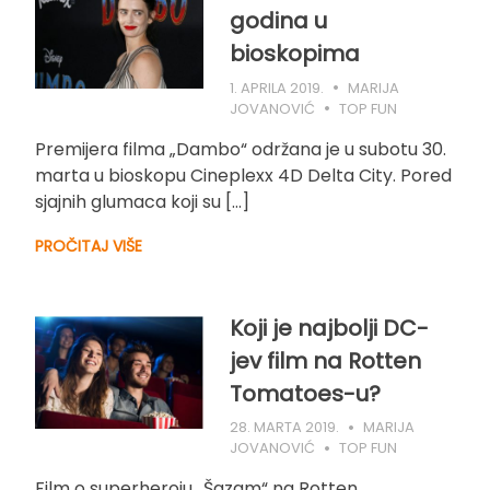
godina u
bioskopima
1. APRILA 2019.
MARIJA
JOVANOVIĆ
TOP FUN
Premijera filma „Dambo“ održana je u subotu 30.
marta u bioskopu Cineplexx 4D Delta City. Pored
sjajnih glumaca koji su […]
PROČITAJ VIŠE
Koji je najbolji DC-
jev film na Rotten
Tomatoes-u?
28. MARTA 2019.
MARIJA
JOVANOVIĆ
TOP FUN
Film o superheroju „Šazam“ na Rotten