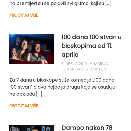
na premijeri su se pojavili svi glumci koji su […]
PROČITAJ VIŠE
100 dana 100 stvari u
bioskopima od 11.
aprila
3. APRILA 2019.
MARIJA
JOVANOVIĆ
TOP FUN
Za 7 dana u bioskope stiže komedija „100 dana
100 stvari“ o dva najbolja druga koja se osuđuju
na opkladu […]
PROČITAJ VIŠE
Dambo nakon 78