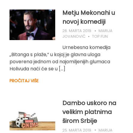
Metju Mekonahi u
novoj komediji
26. MARTA 2019.
MARIJA
JOVANOVIĆ
TOP FUN
Urnebesna komedija
„Bitanga s plaže,“ u kojoj je glavna uloga
poverena jednom od najomiljenijih glumaca
Holivuda naći će se u […]
PROČITAJ VIŠE
Dambo uskoro na
velikim platnima
širom Srbije
25. MARTA 2019.
MARIJA