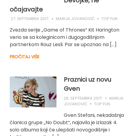
Devojke, ne
očajavajte
27. SEPTEMBRA 2017.
MARIJA JOVANOVIĆ
TOP FUN
Zvezda serije „Game of Thrones“ Kit Harington
verio se sa koleginicom i dugogodišnjom
partnerkom Rouz Lesli. Par se upoznao na […]
PROČITAJ VIŠE
Praznici uz novu
Gven
26. SEPTEMBRA 2017.
MARIJA
JOVANOVIĆ
TOP FUN
Gven Stefani, nekadašnja
članica grupe „No Doubt“, najavila je izlazak 4.
solo albuma koji će ulepšati novogodišnje i