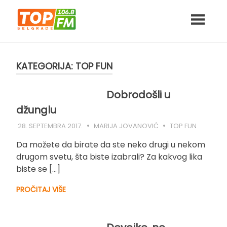
Skip
to
content
KATEGORIJA:
TOP FUN
Dobrodošli u
džunglu
28. SEPTEMBRA 2017.
MARIJA JOVANOVIĆ
TOP FUN
Da možete da birate da ste neko drugi u nekom
drugom svetu, šta biste izabrali? Za kakvog lika
biste se […]
PROČITAJ VIŠE