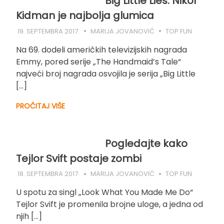
Big Little Lies: Nikol
Kidman je najbolja glumica
19. SEPTEMBRA 2017.
MARIJA JOVANOVIĆ
TOP FUN
Na 69. dodeli američkih televizijskih nagrada
Emmy, pored serije „The Handmaid’s Tale“
najveći broj nagrada osvojila je serija „Big Little
[…]
PROČITAJ VIŠE
Pogledajte kako
Tejlor Svift postaje zombi
18. SEPTEMBRA 2017.
MARIJA JOVANOVIĆ
TOP FUN
U spotu za singl „Look What You Made Me Do“
Tejlor Svift je promenila brojne uloge, a jedna od
njih […]