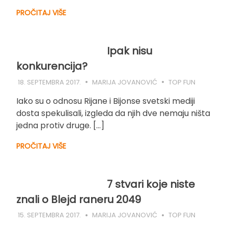
PROČITAJ VIŠE
Ipak nisu
konkurencija?
18. SEPTEMBRA 2017.
MARIJA JOVANOVIĆ
TOP FUN
Iako su o odnosu Rijane i Bijonse svetski mediji
dosta spekulisali, izgleda da njih dve nemaju ništa
jedna protiv druge. […]
PROČITAJ VIŠE
7 stvari koje niste
znali o Blejd raneru 2049
15. SEPTEMBRA 2017.
MARIJA JOVANOVIĆ
TOP FUN