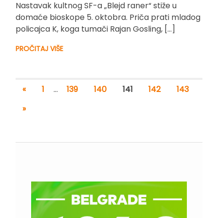
Nastavak kultnog SF-a „Blejd raner“ stiže u
domaće bioskope 5. oktobra. Priča prati mladog
policajca K, koga tumači Rajan Gosling, […]
PROČITAJ VIŠE
«
1
…
139
140
141
142
143
»