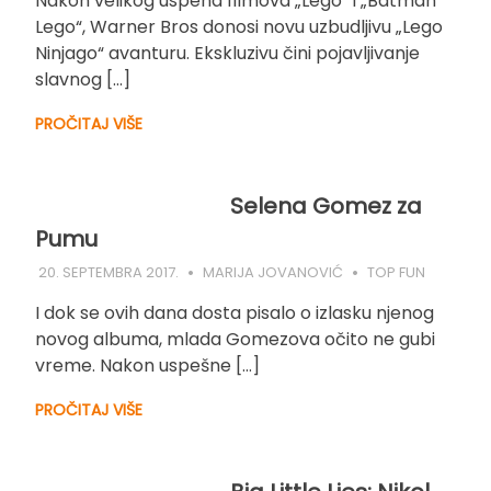
Nakon velikog uspeha filmova „Lego“ i „Batman
Lego“, Warner Bros donosi novu uzbudljivu „Lego
Ninjago“ avanturu. Ekskluzivu čini pojavljivanje
slavnog […]
PROČITAJ VIŠE
Selena Gomez za
Pumu
20. SEPTEMBRA 2017.
MARIJA JOVANOVIĆ
TOP FUN
I dok se ovih dana dosta pisalo o izlasku njenog
novog albuma, mlada Gomezova očito ne gubi
vreme. Nakon uspešne […]
PROČITAJ VIŠE