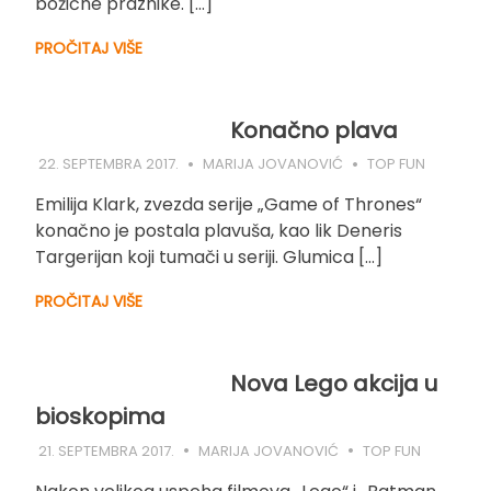
božićne praznike. […]
PROČITAJ VIŠE
Konačno plava
22. SEPTEMBRA 2017.
MARIJA JOVANOVIĆ
TOP FUN
Emilija Klark, zvezda serije „Game of Thrones“
konačno je postala plavuša, kao lik Deneris
Targerijan koji tumači u seriji. Glumica […]
PROČITAJ VIŠE
Nova Lego akcija u
bioskopima
21. SEPTEMBRA 2017.
MARIJA JOVANOVIĆ
TOP FUN